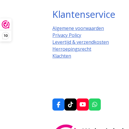
Klantenservice
Algemene voorwaarden
Privacy Policy
10
Levertijd & verzendkosten
Herroepingsrecht
Klachten
F
T
Y
W
a
i
o
h
c
k
u
a
e
T
T
t
b
o
u
s