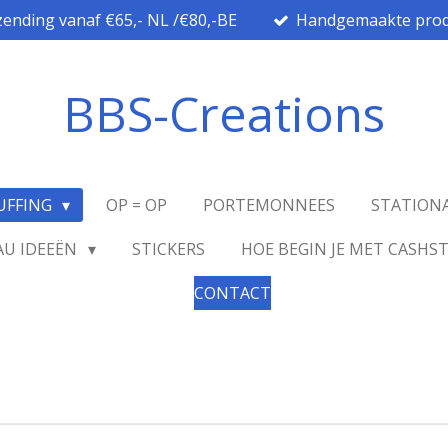
zending vanaf €65,- NL /€80,-BE
Handgemaakte prod
BBS-Creations
UFFING
OP = OP
PORTEMONNEES
STATION
AU IDEEËN
STICKERS
HOE BEGIN JE MET CASHS
CONTACT