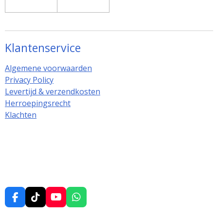
Klantenservice
Algemene voorwaarden
Privacy Policy
Levertijd & verzendkosten
Herroepingsrecht
Klachten
F
T
Y
W
a
i
o
h