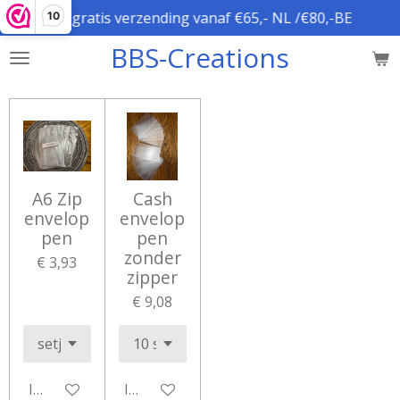
gratis verzending vanaf €65,- NL /€80,-BE
10
Ga
direct
BBS-Creations
naar
de
hoofdinhoud
A6 Zip
Cash
envelop
envelop
pen
pen
zonder
€ 3,93
zipper
€ 9,08
In winkelwagen
In winkelwagen