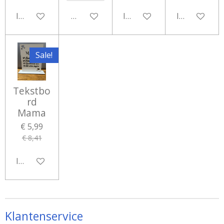
In winkelwagen
Bekijk details
In winkelwagen
In winkelwa
Sale!
Tekstbo
rd
Mama
€ 5,99
€ 8,41
In winkelwagen
Klantenservice