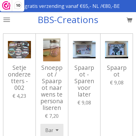
gratis verzending vanaf €65,- NL /€80,-BE
10
Ga
direct
BBS-Creations
naar
de
hoofdinhoud
Setje
Snoepp
Spaarp
Spaarp
onderze
ot /
ot -
ot
tters -
Spaarp
Sparen
€ 9,08
002
ot naar
voor
wens te
later
€ 4,23
persona
€ 9,08
liseren
€ 7,20