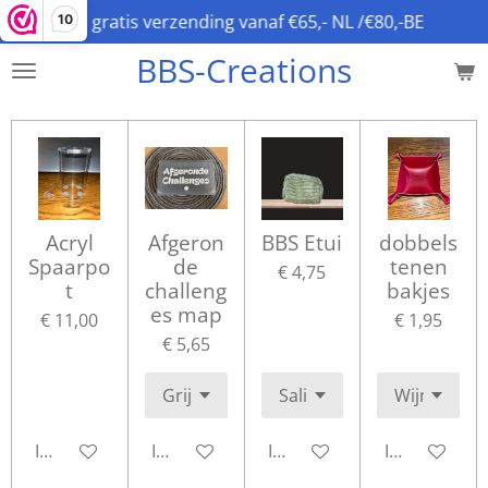
gratis verzending vanaf €65,- NL /€80,-BE
10
Ga
direct
BBS-Creations
naar
de
hoofdinhoud
Acryl
Afgeron
BBS Etui
dobbels
Spaarpo
de
tenen
€ 4,75
t
challeng
bakjes
es map
€ 11,00
€ 1,95
€ 5,65
In winkelwagen
In winkelwagen
In winkelwagen
In winkelwa