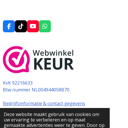
F
T
Y
W
a
i
o
h
c
k
u
a
e
T
T
t
b
o
u
s
o
k
b
A
o
e
p
k
p
KvK 92216633
Btw nummer NL004944058B70
Bedrijfsinformatie & contact gegevens
Deze website maakt gebruik van cookies om
uw ervaring te verbeteren en op maat
1
2
3
4
5
S
R
gemaakte advertenties weer te geven. Door op