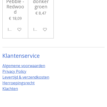
Pebble -
donker
Redwoo
groen
d
€ 8,47
€ 18,09
In winkelwagen
In winkelwagen
Klantenservice
Algemene voorwaarden
Privacy Policy
Levertijd & verzendkosten
Herroepingsrecht
Klachten