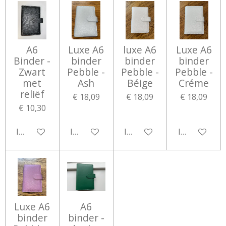
A6
Luxe A6
luxe A6
Luxe A6
Binder -
binder
binder
binder
Zwart
Pebble -
Pebble -
Pebble -
met
Ash
Béige
Créme
reliëf
€ 18,09
€ 18,09
€ 18,09
€ 10,30
In winkelwagen
In winkelwagen
In winkelwagen
In winkelwa
Luxe A6
A6
binder
binder -