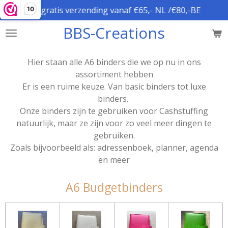
gratis verzending vanaf €65,- NL /€80,-BE
10
Ga
direct
BBS-Creations
naar
de
hoofdinhoud
Hier staan alle A6 binders die we op nu in ons
assortiment hebben
Er is een ruime keuze. Van basic binders tot luxe
binders.
Onze binders zijn te gebruiken voor Cashstuffing
natuurlijk, maar ze zijn voor zo veel meer dingen te
gebruiken.
Zoals bijvoorbeeld als: adressenboek, planner, agenda
en meer
A6 Budgetbinders