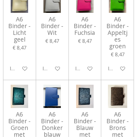
A6
A6
A6
A6
Binder -
Binder -
Binder -
Binder -
Licht
Wit
Fuchsia
Appeltj
geel
es
€ 8,47
€ 8,47
groen
€ 8,47
€ 8,47
In winkelwagen
In winkelwagen
In winkelwagen
In winkelwa
A6
A6
A6
A6
Binder -
Binder -
Binder -
Binder -
Groen
Donker
Blauw
Brons
met
blauw
met
met