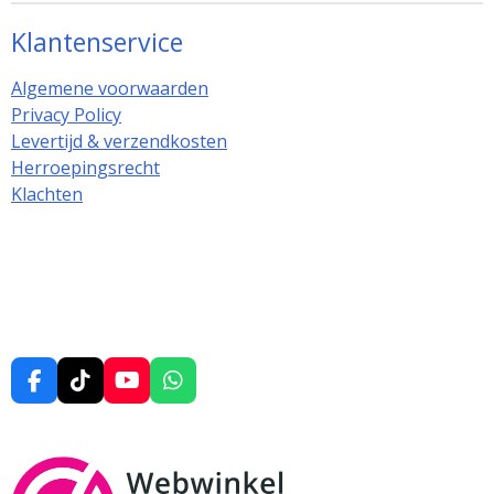
Klantenservice
Algemene voorwaarden
Privacy Policy
Levertijd & verzendkosten
Herroepingsrecht
Klachten
F
T
Y
W
a
i
o
h
c
k
u
a
e
T
T
t
b
o
u
s
o
k
b
A