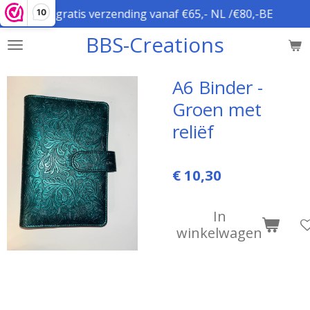
gratis verzending vanaf €65,- NL /€80,-BE
10
Ga
direct
BBS-Creations
naar
de
hoofdinhoud
A6 Binder -
Groen met
reliëf
€ 10,30
In
winkelwagen