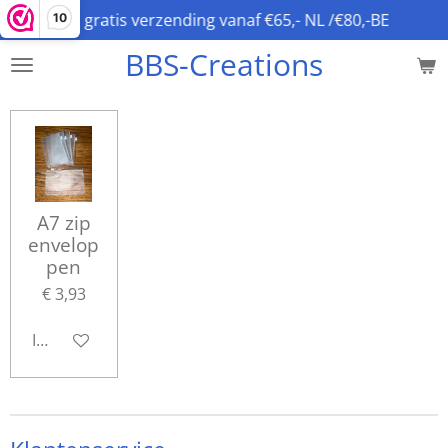
gratis verzending vanaf €65,- NL /€80,-BE
10
Ga
direct
BBS-Creations
naar
de
hoofdinhoud
A7 zip
envelop
pen
€ 3,93
In winkelwagen