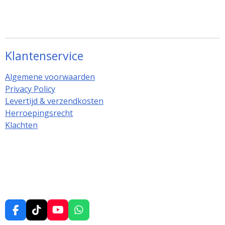
Klantenservice
Algemene voorwaarden
Privacy Policy
Levertijd & verzendkosten
Herroepingsrecht
Klachten
F
T
Y
W
a
i
o
h