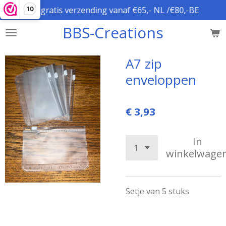
gratis verzending vanaf €65,- NL /€80,-BE
10
Ga
direct
BBS-Creations
naar
de
hoofdinhoud
A7 zip
enveloppen
€ 3,93
In
winkelwage
Setje van 5 stuks