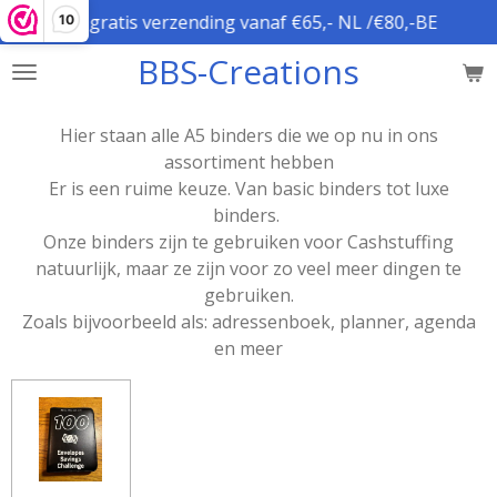
gratis verzending vanaf €65,- NL /€80,-BE
10
Ga
direct
BBS-Creations
naar
de
hoofdinhoud
Hier staan alle A5 binders die we op nu in ons
assortiment hebben
Er is een ruime keuze. Van basic binders tot luxe
binders.
Onze binders zijn te gebruiken voor Cashstuffing
natuurlijk, maar ze zijn voor zo veel meer dingen te
gebruiken.
Zoals bijvoorbeeld als: adressenboek, planner, agenda
en meer