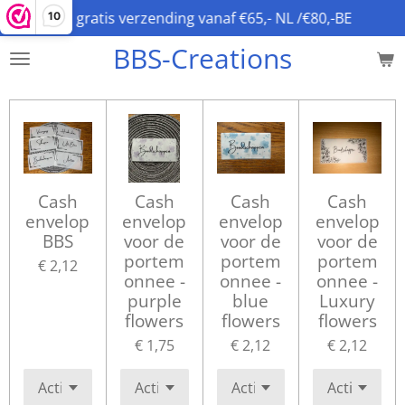
gratis verzending vanaf €65,- NL /€80,-BE
10
Ga
direct
BBS-Creations
naar
de
hoofdinhoud
Cash
Cash
Cash
Cash
envelop
envelop
envelop
envelop
BBS
voor de
voor de
voor de
portem
portem
portem
€ 2,12
onnee -
onnee -
onnee -
purple
blue
Luxury
flowers
flowers
flowers
€ 1,75
€ 2,12
€ 2,12