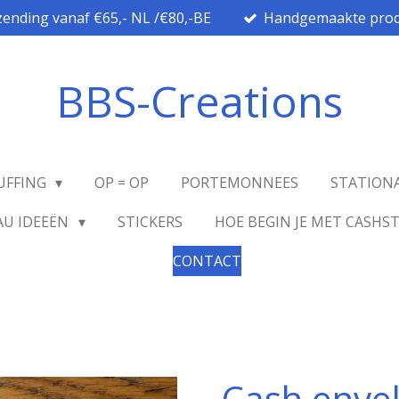
zending vanaf €65,- NL /€80,-BE
Handgemaakte prod
BBS-Creations
UFFING
OP = OP
PORTEMONNEES
STATION
AU IDEEËN
STICKERS
HOE BEGIN JE MET CASHS
CONTACT
Cash enve