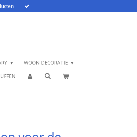
ucten
ARY
WOON DECORATIE
TUFFEN
lop voor de