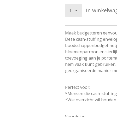
In winkelwa
Maak budgetteren eenvou
Deze cash-stuffing envelo
boodschappenbudget netje
bloemenpatroon en sierlijk
toevoeging aan je portemo
hem vaak kunt gebruiken. 
georganiseerde manier met
Perfect voor:
*Mensen die cash-stuffin
*Wie overzicht wil houde
Voordelen: