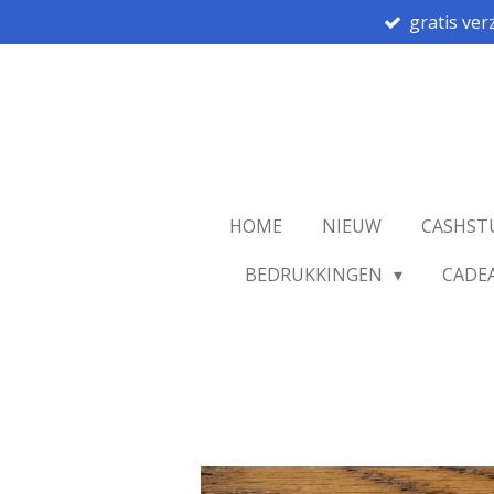
gratis ver
Ga
direct
naar
de
hoofdinhoud
HOME
NIEUW
CASHST
BEDRUKKINGEN
CADE