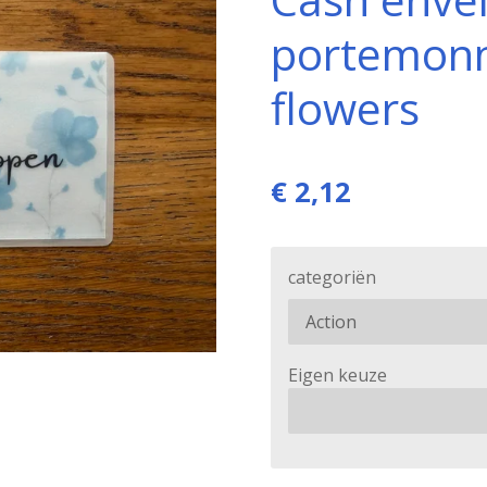
portemonn
flowers
€ 2,12
categoriën
Eigen keuze