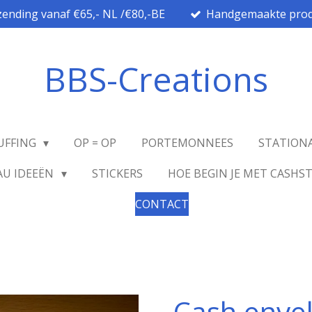
zending vanaf €65,- NL /€80,-BE
Handgemaakte prod
BBS-Creations
UFFING
OP = OP
PORTEMONNEES
STATION
AU IDEEËN
STICKERS
HOE BEGIN JE MET CASHS
CONTACT
Cash enve