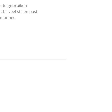
ct te gebruiken
ij veel stijlen past
rtemonnee