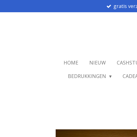
gratis ver
Ga
direct
naar
de
hoofdinhoud
HOME
NIEUW
CASHST
BEDRUKKINGEN
CADE