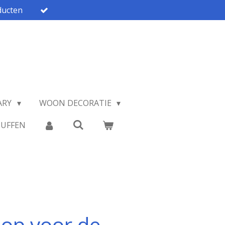
ucten
ARY
WOON DECORATIE
TUFFEN
lop voor de