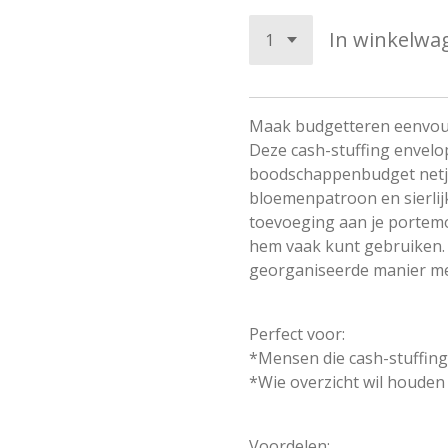
In winkelwa
Maak budgetteren eenvou
Deze cash-stuffing envelo
boodschappenbudget netje
bloemenpatroon en sierlijk
toevoeging aan je portemo
hem vaak kunt gebruiken. 
georganiseerde manier met
Perfect voor:
*Mensen die cash-stuffin
*Wie overzicht wil houde
Voordelen: