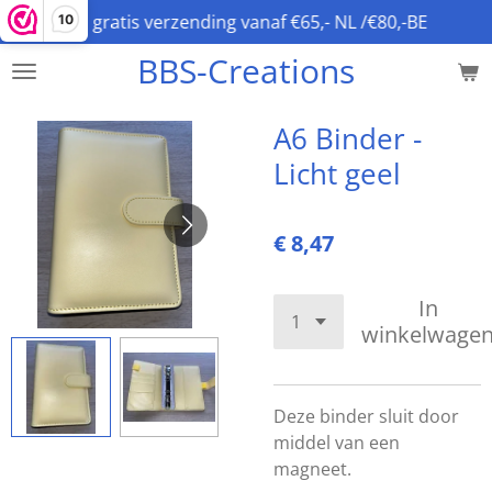
gratis verzending vanaf €65,- NL /€80,-BE
10
Ga
direct
BBS-Creations
naar
de
hoofdinhoud
A6 Binder -
Licht geel
€ 8,47
In
winkelwage
Deze binder sluit door
middel van een
magneet.