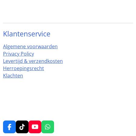
Klantenservice
Algemene voorwaarden
Privacy Policy
Levertijd & verzendkosten
Herroepingsrecht
Klachten
F
T
Y
W
a
i
o
h