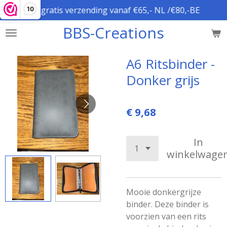
gratis verzending vanaf €65,- NL /€80,-BE
10
Ga
direct
BBS-Creations
naar
de
hoofdinhoud
A6 Ritsbinder -
Donker grijs
€ 9,68
In
winkelwage
Mooie donkergrijze
binder. Deze binder is
voorzien van een rits