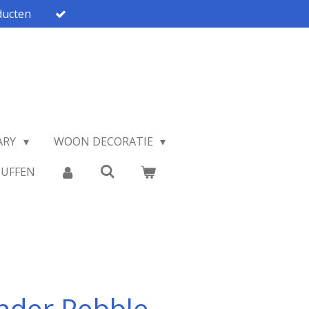
ucten
ARY
WOON DECORATIE
TUFFEN
nder Pebble -