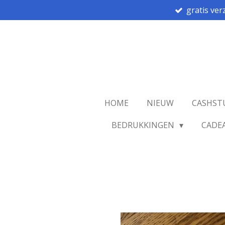
gratis ver
Ga
direct
naar
de
hoofdinhoud
HOME
NIEUW
CASHST
BEDRUKKINGEN
CADE