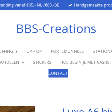
zending vanaf €65,- NL /€80,-BE
Handgemaakte prod
BBS-Creations
UFFING
OP = OP
PORTEMONNEES
STATION
AU IDEEËN
STICKERS
HOE BEGIN JE MET CASHS
CONTACT
Luxe A6 bi