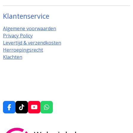
Klantenservice
Algemene voorwaarden
Privacy Policy
Levertijd & verzendkosten
Herroepingsrecht
Klachten
F
T
Y
W
a
i
o
h
c
k
u
a
e
T
T
t
b
o
u
s