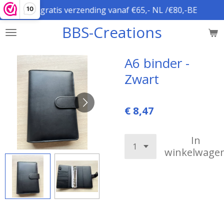
gratis verzending vanaf €65,- NL /€80,-BE
10
Ga
direct
BBS-Creations
naar
de
hoofdinhoud
A6 binder -
Zwart
€ 8,47
In
winkelwage