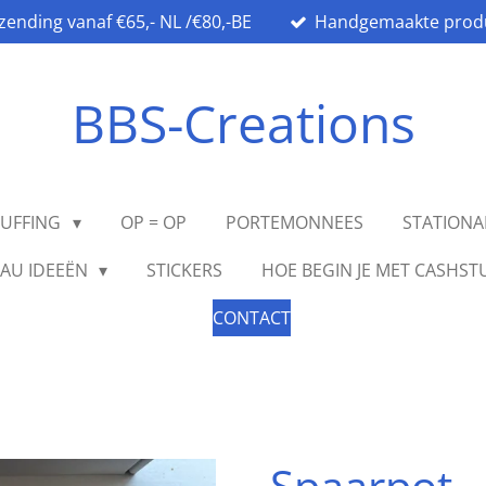
rzending vanaf €65,- NL /€80,-BE
Handgemaakte prod
BBS-Creations
TUFFING
OP = OP
PORTEMONNEES
STATION
AU IDEEËN
STICKERS
HOE BEGIN JE MET CASHST
CONTACT
Spaarpot -