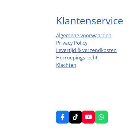
Klantenservice
Algemene voorwaarden
Privacy Policy
Levertijd & verzendkosten
Herroepingsrecht
Klachten
F
T
Y
W
a
i
o
h
c
k
u
a
e
T
T
t