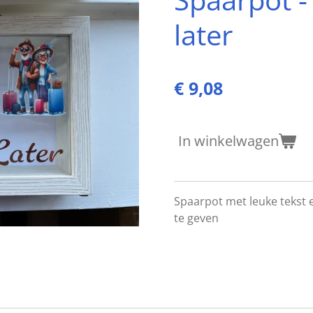
later
€ 9,08
In winkelwagen
Spaarpot met leuke tekst e
te geven