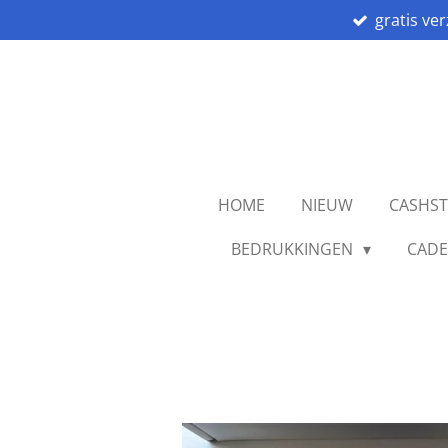
gratis ve
Ga
direct
naar
de
hoofdinhoud
HOME
NIEUW
CASHS
BEDRUKKINGEN
CADE