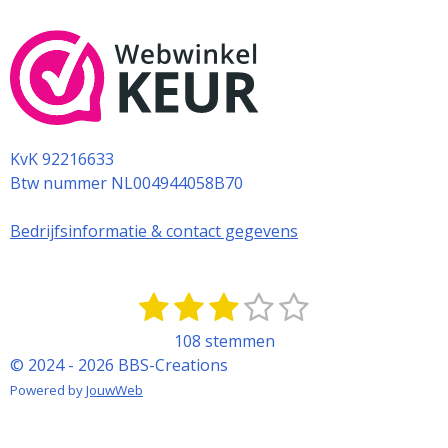
KvK 92216633
Btw nummer NL004944058B70
Bedrijfsinformatie & contact gegevens
1
2
3
4
5
S
R
t
a
s
s
s
s
s
108 stemmen
e
t
t
t
t
t
t
© 2024 - 2026 BBS-Creations
m
i
m
e
e
e
e
e
Powered by
JouwWeb
n
e
g
r
r
r
r
r
n
: