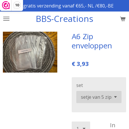
gratis verzending vanaf €65,- NL /€80,-BE
10
Ga
direct
BBS-Creations
naar
de
hoofdinhoud
A6 Zip
enveloppen
€ 3,93
set
In