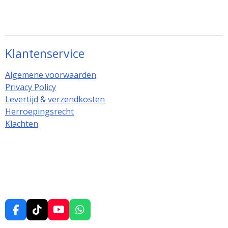
Klantenservice
Algemene voorwaarden
Privacy Policy
Levertijd & verzendkosten
Herroepingsrecht
Klachten
F
T
Y
W
a
i
o
h