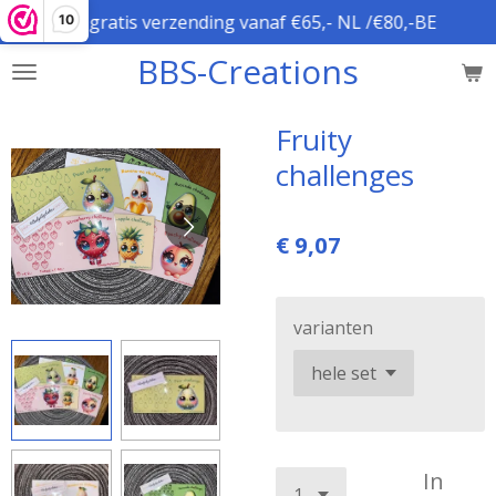
gratis verzending vanaf €65,- NL /€80,-BE
10
Ga
direct
BBS-Creations
naar
de
hoofdinhoud
Fruity
challenges
€ 9,07
varianten
In