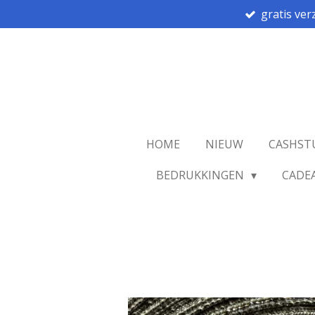
gratis ver
Ga
direct
naar
de
hoofdinhoud
HOME
NIEUW
CASHST
BEDRUKKINGEN
CADE