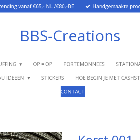
zending vanaf €65,- NL /€80,-BE
Handgemaakte prod
BBS-Creations
UFFING
OP = OP
PORTEMONNEES
STATION
AU IDEEËN
STICKERS
HOE BEGIN JE MET CASHS
CONTACT
Kerst 001