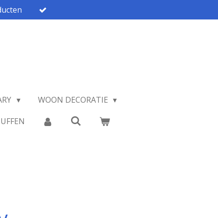
ucten
ARY
WOON DECORATIE
TUFFEN
y