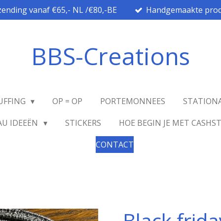
zending vanaf €65,- NL /€80,-BE
Handgemaakte prod
BBS-Creations
UFFING
OP = OP
PORTEMONNEES
STATION
AU IDEEËN
STICKERS
HOE BEGIN JE MET CASHS
CONTACT
Black frida