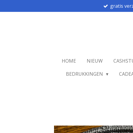
gratis ver
Ga
direct
naar
de
hoofdinhoud
HOME
NIEUW
CASHST
BEDRUKKINGEN
CADE