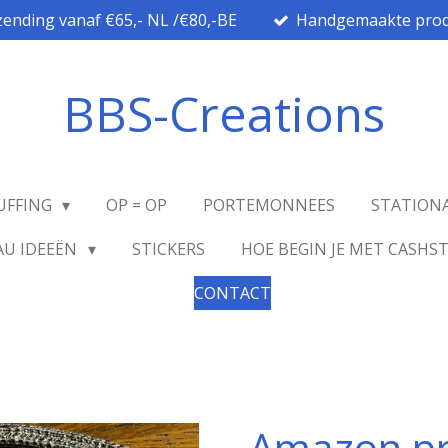
zending vanaf €65,- NL /€80,-BE
Handgemaakte prod
BBS-Creations
UFFING
OP = OP
PORTEMONNEES
STATION
AU IDEEËN
STICKERS
HOE BEGIN JE MET CASHS
CONTACT
Amazon p