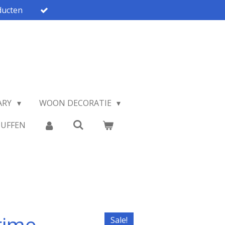
ucten
ARY
WOON DECORATIE
TUFFEN
rime
Sale!