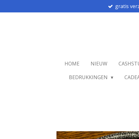
gratis ver
Ga
direct
naar
de
hoofdinhoud
HOME
NIEUW
CASHST
BEDRUKKINGEN
CADE