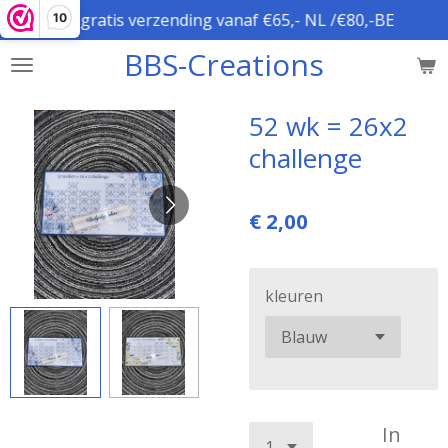
gratis verzending vanaf €65,- NL /€80,-BE
10
Ga
direct
BBS-Creations
naar
de
hoofdinhoud
52 wk = 26x2
challenge
€ 2,00
kleuren
In