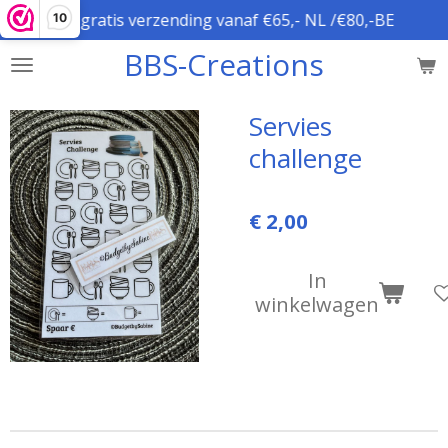
gratis verzending vanaf €65,- NL /€80,-BE
10
Ga
direct
BBS-Creations
naar
de
hoofdinhoud
Servies
challenge
€ 2,00
In
winkelwagen