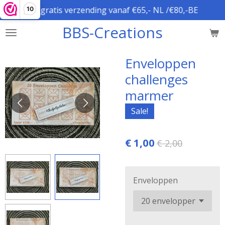
gratis verzending vanaf €65,- NL /€80,-BE
10
Ga
direct
BBS-Creations
naar
de
hoofdinhoud
Enveloppen
challenges
marmer
Sale!
€ 1,00
€ 2,00
Enveloppen