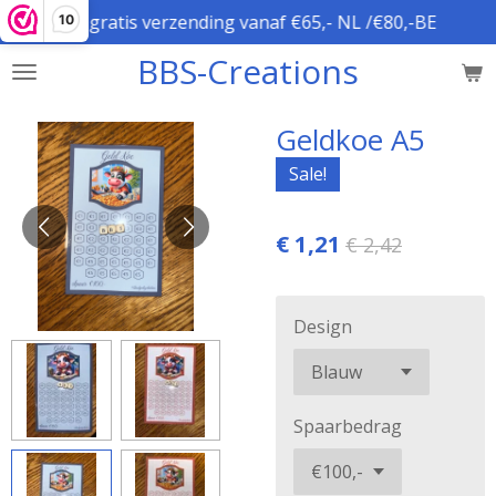
gratis verzending vanaf €65,- NL /€80,-BE
10
Ga
direct
BBS-Creations
naar
de
hoofdinhoud
Geldkoe A5
Sale!
€ 1,21
€ 2,42
Design
Spaarbedrag