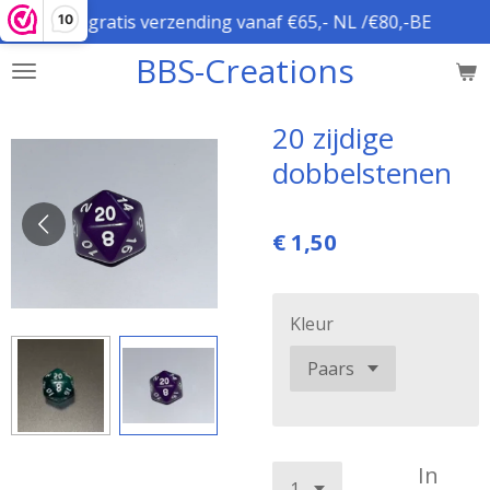
gratis verzending vanaf €65,- NL /€80,-BE
10
Ga
direct
BBS-Creations
naar
de
hoofdinhoud
20 zijdige
dobbelstenen
€ 1,50
Kleur
In