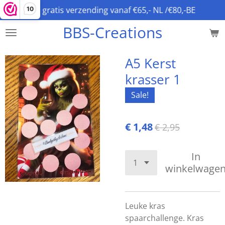
gratis verzending vanaf €65,- NL /€80,-BE
10
Ga
direct
BBS-Creations
naar
de
hoofdinhoud
A5 Kerst
krasser 1
Sale!
€ 1,48
€ 2,95
In
winkelwage
Leuke kras
spaarchallenge. Kras