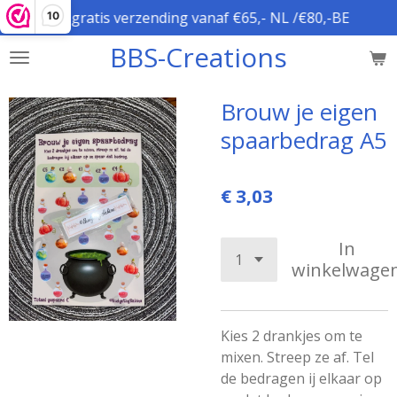
gratis verzending vanaf €65,- NL /€80,-BE
10
Ga
direct
BBS-Creations
naar
de
hoofdinhoud
Brouw je eigen
spaarbedrag A5
€ 3,03
In
winkelwage
Kies 2 drankjes om te
mixen. Streep ze af. Tel
de bedragen ij elkaar op