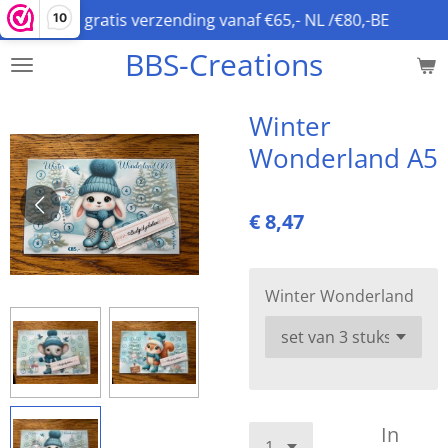
gratis verzending vanaf €65,- NL /€80,-BE
10
Ga
direct
BBS-Creations
naar
de
hoofdinhoud
Winter
Wonderland A5
€ 8,47
Winter Wonderland
In