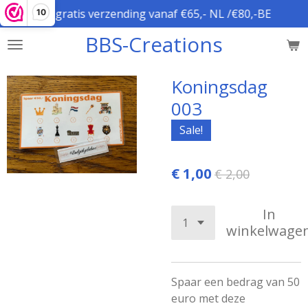
gratis verzending vanaf €65,- NL /€80,-BE
10
Ga
direct
BBS-Creations
naar
de
hoofdinhoud
Koningsdag
003
Sale!
€ 1,00
€ 2,00
In
winkelwage
Spaar een bedrag van 50
euro met deze