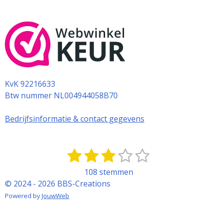
KvK 92216633
Btw nummer NL004944058B70
Bedrijfsinformatie & contact gegevens
1
2
3
4
5
S
R
t
a
s
s
s
s
s
108 stemmen
e
t
t
t
t
t
t
© 2024 - 2026 BBS-Creations
m
i
m
e
e
e
e
e
Powered by
JouwWeb
n
e
g
r
r
r
r
r
n