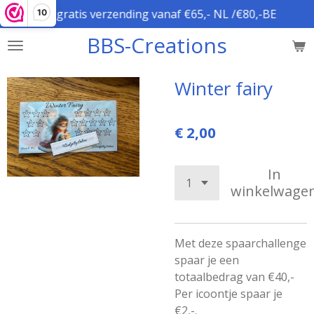
gratis verzending vanaf €65,- NL /€80,-BE
10
Ga
direct
BBS-Creations
naar
de
hoofdinhoud
Winter fairy
€ 2,00
In
winkelwage
Met deze spaarchallenge
spaar je een
totaalbedrag van €40,-
Per icoontje spaar je
€2,-.