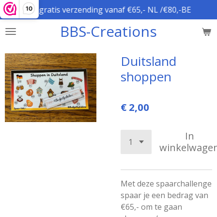
gratis verzending vanaf €65,- NL /€80,-BE
10
Ga
direct
BBS-Creations
naar
de
hoofdinhoud
Duitsland
shoppen
€ 2,00
In
winkelwage
Met deze spaarchallenge
spaar je een bedrag van
€65,- om te gaan