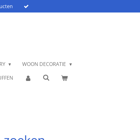
ucten
ARY
WOON DECORATIE
UFFEN
 zoeken