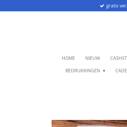
gratis ve
Ga
direct
naar
de
hoofdinhoud
HOME
NIEUW
CASHS
BEDRUKKINGEN
CADE