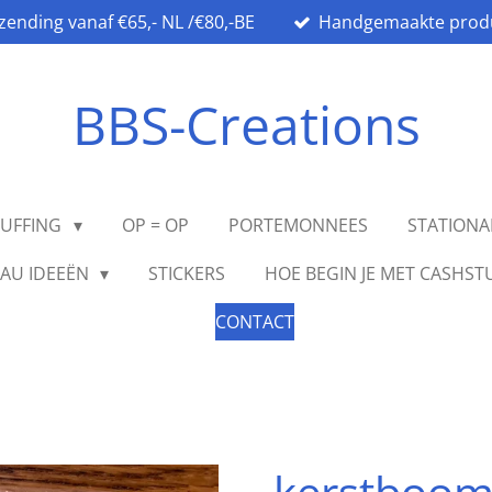
rzending vanaf €65,- NL /€80,-BE
Handgemaakte prod
BBS-Creations
TUFFING
OP = OP
PORTEMONNEES
STATION
AU IDEEËN
STICKERS
HOE BEGIN JE MET CASHST
CONTACT
kerstboom