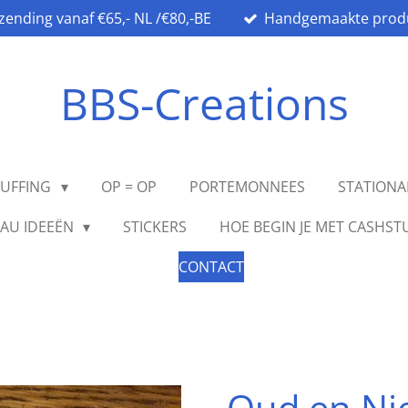
rzending vanaf €65,- NL /€80,-BE
Handgemaakte prod
BBS-Creations
TUFFING
OP = OP
PORTEMONNEES
STATION
AU IDEEËN
STICKERS
HOE BEGIN JE MET CASHST
CONTACT
Oud en Ni