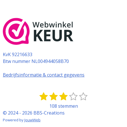
KvK 92216633
Btw nummer NL004944058B70
Bedrijfsinformatie & contact gegevens
1
2
3
4
5
S
R
t
a
s
s
s
s
s
108 stemmen
e
t
t
t
t
t
t
© 2024 - 2026 BBS-Creations
m
i
m
e
e
e
e
e
Powered by
JouwWeb
n
e