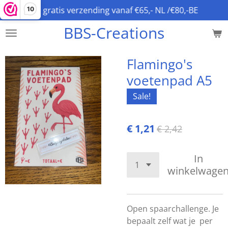
gratis verzending vanaf €65,- NL /€80,-BE
10
Ga
direct
BBS-Creations
naar
de
hoofdinhoud
Flamingo's
voetenpad A5
Sale!
€ 1,21
€ 2,42
In
winkelwage
Open spaarchallenge. Je
bepaalt zelf wat je per