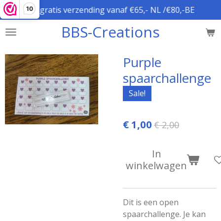
gratis verzending vanaf €65,- NL /€80,-BE
10
Ga
direct
BBS-Creations
naar
de
hoofdinhoud
Purple
spaarchallenge
Sale!
€ 1,00
€ 2,00
In
winkelwagen
Dit is een open
spaarchallenge. Je kan