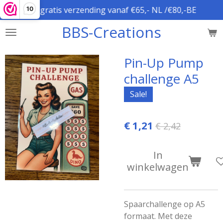
gratis verzending vanaf €65,- NL /€80,-BE
10
Ga
direct
BBS-Creations
naar
de
hoofdinhoud
Pin-Up Pump
challenge A5
Sale!
€ 1,21
€ 2,42
In
winkelwagen
Spaarchallenge op A5
formaat. Met deze