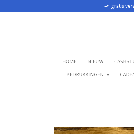
gratis ver
Ga
direct
naar
de
hoofdinhoud
HOME
NIEUW
CASHST
BEDRUKKINGEN
CADE