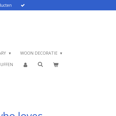
ucten
ARY
WOON DECORATIE
TUFFEN
 who loves