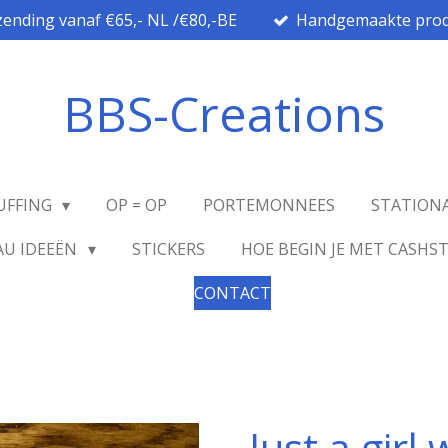
zending vanaf €65,- NL /€80,-BE
Handgemaakte prod
BBS-Creations
UFFING
OP = OP
PORTEMONNEES
STATION
AU IDEEËN
STICKERS
HOE BEGIN JE MET CASHS
CONTACT
Just a girl