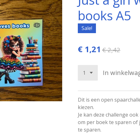
books A5
Sale!
€ 1,21
€ 2,42
In winkelwa
Dit is een open spaarchall
kiezen.
Je kan deze challenge ook
om per boek te sparen of 
te sparen.