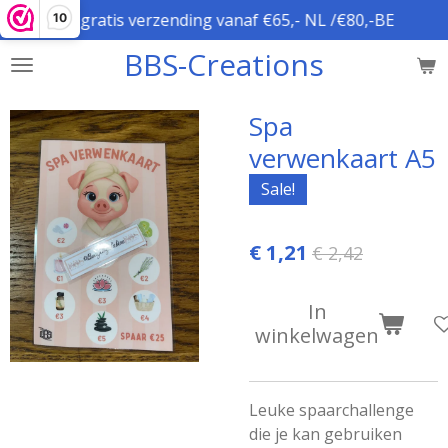
gratis verzending vanaf €65,- NL /€80,-BE
10
Ga
direct
BBS-Creations
naar
de
hoofdinhoud
Spa
verwenkaart A5
Sale!
€ 1,21
€ 2,42
In
winkelwagen
Leuke spaarchallenge
die je kan gebruiken