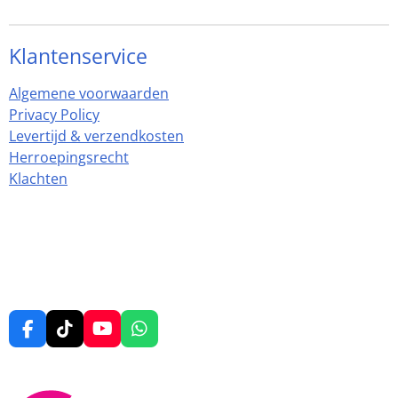
Klantenservice
Algemene voorwaarden
Privacy Policy
Levertijd & verzendkosten
Herroepingsrecht
Klachten
F
T
Y
W
a
i
o
h
c
k
u
a
e
T
T
t