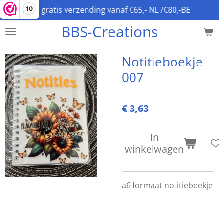
gratis verzending vanaf €65,- NL /€80,-BE
10
Ga
direct
BBS-Creations
naar
de
hoofdinhoud
Notitieboekje
007
€ 3,63
In
winkelwagen
a6 formaat notitieboekje