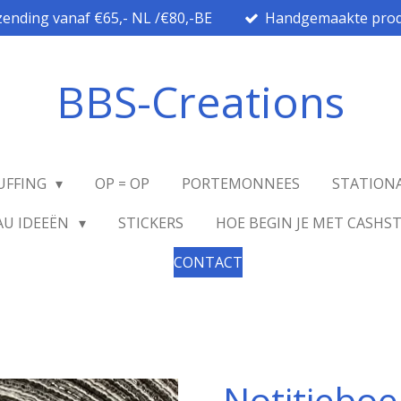
zending vanaf €65,- NL /€80,-BE
Handgemaakte prod
BBS-Creations
UFFING
OP = OP
PORTEMONNEES
STATION
AU IDEEËN
STICKERS
HOE BEGIN JE MET CASHS
CONTACT
Notitieboe