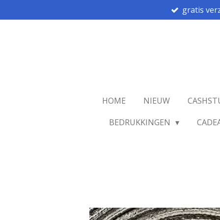
gratis ver
Ga
direct
naar
de
hoofdinhoud
HOME
NIEUW
CASHST
BEDRUKKINGEN
CADE