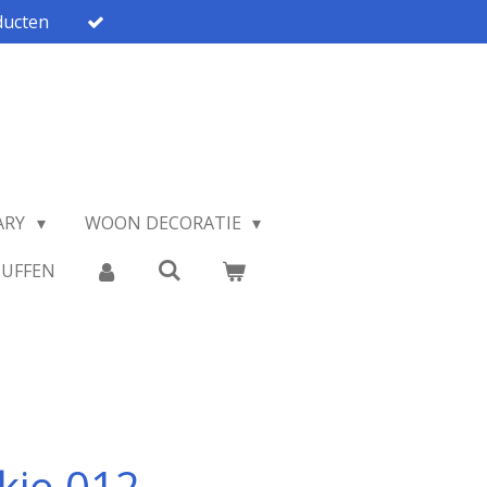
ucten
ARY
WOON DECORATIE
TUFFEN
kje 012