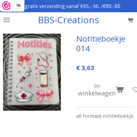
gratis verzending vanaf €65,- NL /€80,-BE
10
Ga
direct
BBS-Creations
naar
de
hoofdinhoud
Notitieboekje
014
€ 3,63
In
winkelwagen
a6 formaat notitieboekje