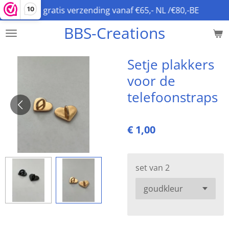
gratis verzending vanaf €65,- NL /€80,-BE
10
Ga
direct
BBS-Creations
naar
de
hoofdinhoud
Setje plakkers
voor de
telefoonstraps
€ 1,00
set van 2