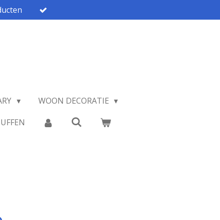
ucten
ARY
WOON DECORATIE
TUFFEN
e