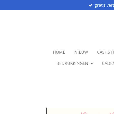
gratis ver
Ga
direct
naar
de
hoofdinhoud
HOME
NIEUW
CASHST
BEDRUKKINGEN
CADE