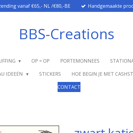
zending vanaf €65,- NL /€80,-BE
Handgemaakte prod
BBS-Creations
UFFING
OP = OP
PORTEMONNEES
STATION
AU IDEEËN
STICKERS
HOE BEGIN JE MET CASHS
CONTACT
zwart katj