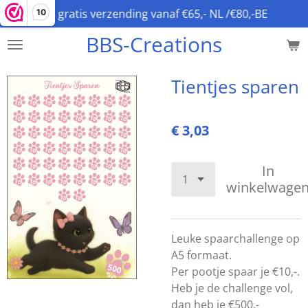
gratis verzending vanaf €65,- NL /€80,-BE
10
Ga
direct
BBS-Creations
naar
de
hoofdinhoud
Tientjes sparen
€ 3,03
In
winkelwage
Leuke spaarchallenge op
A5 formaat.
Per pootje spaar je €10,-.
Heb je de challenge vol,
dan heb je €500,-