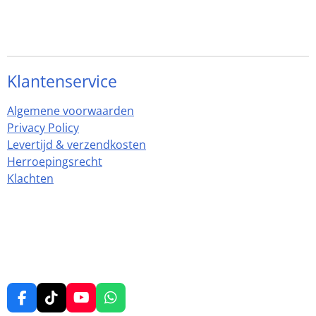
Klantenservice
Algemene voorwaarden
Privacy Policy
Levertijd & verzendkosten
Herroepingsrecht
Klachten
F
T
Y
W