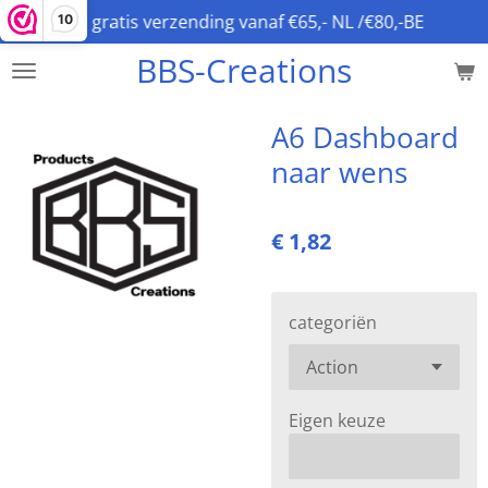
gratis verzending vanaf €65,- NL /€80,-BE
10
Ga
direct
BBS-Creations
naar
de
hoofdinhoud
A6 Dashboard
naar wens
€ 1,82
categoriën
Eigen keuze