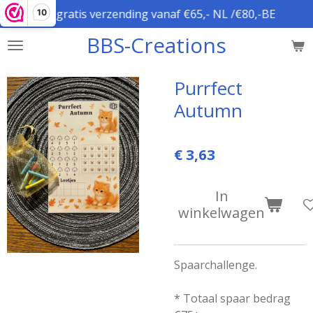
gratis verzending vanaf €65,- NL /€80,-BE
10
Ga
direct
BBS-Creations
naar
de
hoofdinhoud
Purrfect
Autumn
€ 3,63
In
winkelwagen
Spaarchallenge.
* Totaal spaar bedrag