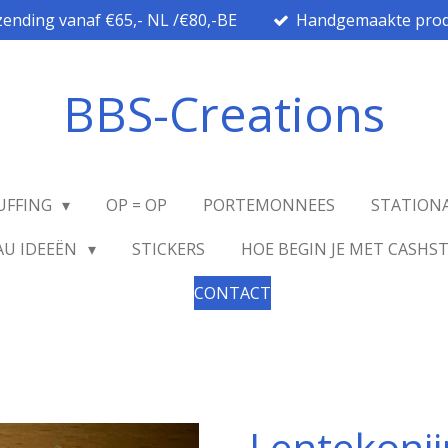
zending vanaf €65,- NL /€80,-BE
Handgemaakte prod
BBS-Creations
UFFING
OP = OP
PORTEMONNEES
STATION
AU IDEEËN
STICKERS
HOE BEGIN JE MET CASHS
CONTACT
Lentekonij