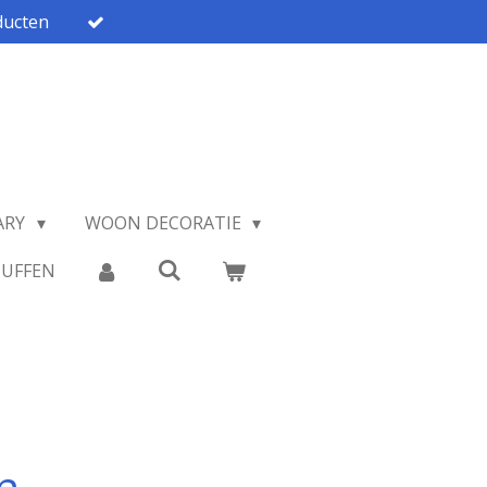
ucten
ARY
WOON DECORATIE
TUFFEN
n