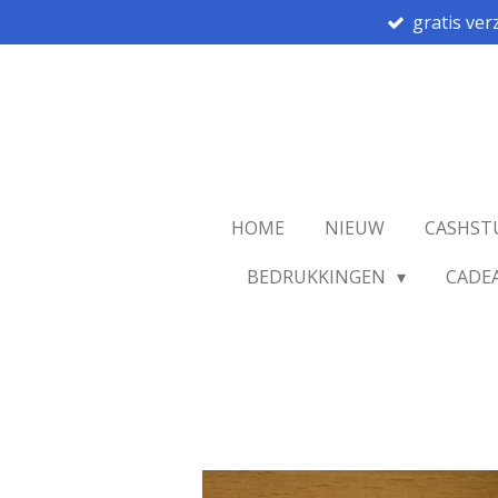
gratis ver
Ga
direct
naar
de
hoofdinhoud
HOME
NIEUW
CASHST
BEDRUKKINGEN
CADE